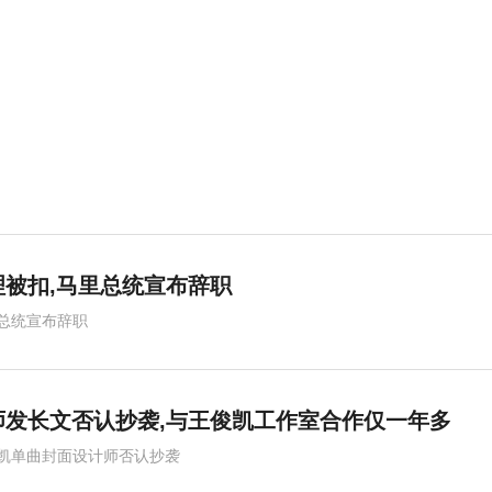
被扣,马里总统宣布辞职
总统宣布辞职
师发长文否认抄袭,与王俊凯工作室合作仅一年多
凯单曲封面设计师否认抄袭