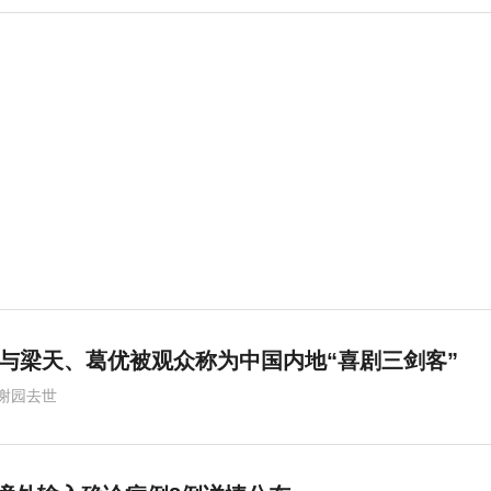
曾与梁天、葛优被观众称为中国内地“喜剧三剑客”
谢园去世