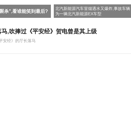
北汽新能源汽车冒烟遇水又爆炸,事故车辆
厮杀",看谁能笑到最后?
为一辆北汽新能源EX车型
马,吹捧过《平安经》贺电曾是其上级
平安经》的厅长落马