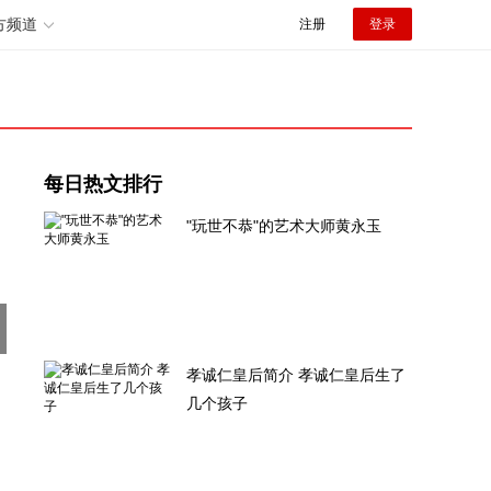
方频道
注册
登录
每日热文排行
"玩世不恭"的艺术大师黄永玉
孝诚仁皇后简介 孝诚仁皇后生了
几个孩子