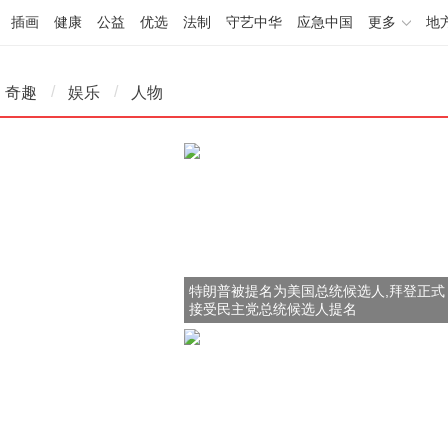
插画
健康
公益
优选
法制
守艺中华
应急中国
更多
地
/
/
奇趣
娱乐
人物
特朗普被提名为美国总统候选人,拜登正式
接受民主党总统候选人提名