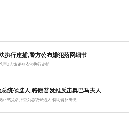
法执行逮捕,警方公布嫌犯落网细节
杀害3人嫌犯被依法执行逮捕
总统候选人,特朗普发推反击奥巴马夫人
党正式提名拜登为总统候选人 特朗普反击奥
夫人