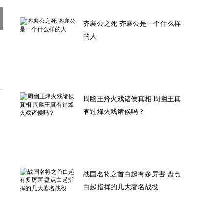
齐襄公之死 齐襄公是一个什么样
的人
周幽王烽火戏诸侯真相 周幽王真
有过烽火戏诸侯吗？
战国名将之首白起有多厉害 盘点
白起指挥的几大著名战役